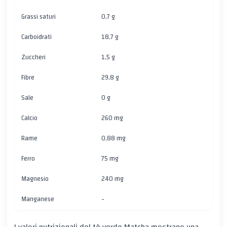
Grassi saturi
0,7 g
Carboidrati
18,7 g
Zuccheri
1,5 g
Fibre
29,8 g
Sale
0 g
Calcio
260 mg
Rame
0,88 mg
Ferro
75 mg
Magnesio
240 mg
Manganese
-