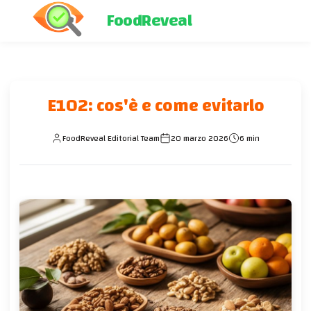
FoodReveal
E102: cos'è e come evitarlo
FoodReveal Editorial Team
20 marzo 2026
6 min