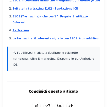
E102: Il Colorante Giallo che Mangiamo Ogni Giorno (e che
Evitate la tartrazina E102 - Fondazione ICU
E102 (Tartrazina) - che cos'è? | Proprietà, utilizzo |
Coloranti
Tartrazina
La tartrazina, il colorante siglato con E102, è un additivo
🔍 FoodReveal ti aiuta a decifrare le etichette
nutrizionali oltre il marketing. Disponibile per Android e
iOS.
Condividi questo articolo