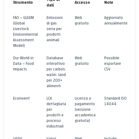
Strumento
Accesso
Note
dati
FAO – GLEAM
Emissioni
Web
Aggiornato
(Global
di gas
gratuito
annualmente
Livestock
serra per
Environmental
prodotti
Assessment
animali
Model)
Our World in
Database
Web
Possibile
Data – Food
interattivo
gratuito
esportare
Impacts
per carbon,
CSV
water, land
per 200+
alimenti
Ecoinvent
LCA
Licenza a
Standard ISO
dettagliata
pagamento
14044
per
(versione
prodotti e
accademica
processi
gratuita)
industriali
USDA
Valori
Web
Include