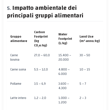
Impatto ambientale dei
principali gruppi alimentari
Carbon
Water
Gruppo
Footprint
Land Use
Footprint
alimentare
(kg
(m²·anno/kg)
(L/kg)
CO₂e/kg)
Carne
27,0 – 60,0
15.400 –
30 – 50
bovina
20.000
Carne suina
5,5 – 12,0
4.800 –
10 – 15
6.000
Pollame
3,5 – 6,9
3.600 –
5 – 7
4.300
Latte intero
1,2 – 2,0
1.000 –
2 – 3
1.200