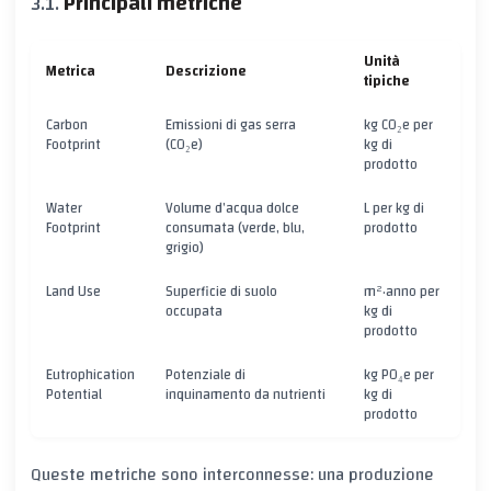
Principali metriche
Unità
Metri­ca
Descrizione
tipiche
Carbon
Emissioni di gas serra
kg CO₂e per
Footprint
(CO₂e)
kg di
prodotto
Water
Volume d’acqua dolce
L per kg di
Footprint
consumata (verde, blu,
prodotto
grigio)
Land Use
Superficie di suolo
m²·anno per
occupata
kg di
prodotto
Eutrophication
Potenziale di
kg PO₄e per
Potential
inquinamento da nutrienti
kg di
prodotto
Queste metriche sono interconnesse: una produzione