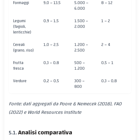
Formaggi
9,0 – 13,5
5.000 –
8 – 12
6.000
Legumi
0,9 – 1,5
1.500 –
1 – 2
(fagioli,
2.000
lenticchie)
Cereali
1,0 – 2,5
1.200 –
2 – 4
(grano, riso)
2.500
Frutta
0,3 – 0,8
500 –
0,5 – 1
fresca
1.200
Verdure
0,2 – 0,5
300 –
0,3 – 0,8
800
Fonte: dati aggregati da Poore & Nemecek (2018), FAO
(2022) e World Resources Institute
Analisi comparativa