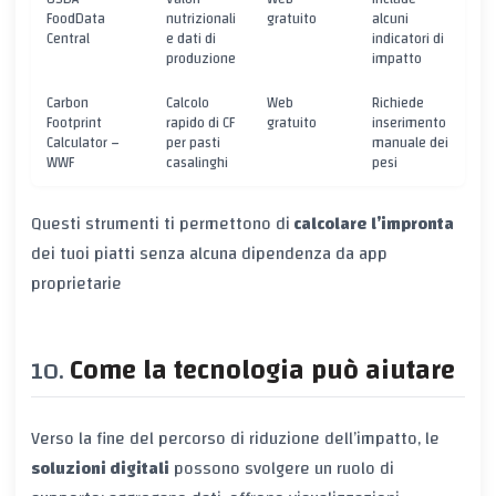
FoodData
nutrizionali
gratuito
alcuni
Central
e dati di
indicatori di
produzione
impatto
Carbon
Calcolo
Web
Richiede
Footprint
rapido di CF
gratuito
inserimento
Calculator –
per pasti
manuale dei
WWF
casalinghi
pesi
Questi strumenti ti permettono di
calcolare l’impronta
dei tuoi piatti senza alcuna dipendenza da app
proprietarie
Come la tecnologia può aiutare
Verso la fine del percorso di riduzione dell’impatto, le
soluzioni digitali
possono svolgere un ruolo di