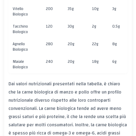
Vitello
200
35g
10g
3g
0
Biologico
Tacchino
120
30g
2g
0.5g
0
Biologico
Agnello
280
20g
22g
8g
0
Biologico
Maiale
240
20g
18g
6g
0
Biologico
Dai valori nutrizionali presentati nella tabella, è chiaro
che la carne biologica di manzo e pollo offre un profilo
nutrizionale diverso rispetto alle loro controparti
convenzionali. La carne biologica tende ad avere meno
grassi saturi e più proteine, il che la rende una scelta più
salutare per molti consumatori. Inoltre, la carne biologica
è spesso più ricca di omega-3 e omega-6, acidi grassi