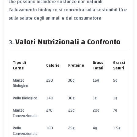
che possono includere sostanze non naturali,
l'allevamento biologico si concentra sulla sostenibilità e
sulla salute degli animali e del consumatore
Valori Nutrizionali a Confronto
Tipo di
Grassi
Grassi
Calorie
Proteine
C
Carne
Totali
Saturi
Manzo
250
30g
15g
5g
0
Biologico
Pollo Biologico
140
30g
3g
1g
0
Manzo
270
25g
20g
7g
0
Convenzionale
Pollo
160
25g
4g
1.5g
0
Convenzionale