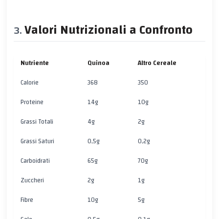
Valori Nutrizionali a Confronto
Nutriente
Quinoa
Altro Cereale
Calorie
368
350
Proteine
14g
10g
Grassi Totali
4g
2g
Grassi Saturi
0,5g
0,2g
Carboidrati
65g
70g
Zuccheri
2g
1g
Fibre
10g
5g