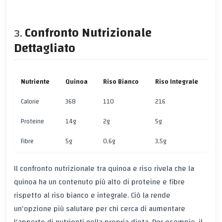
Confronto Nutrizionale
Dettagliato
Nutriente
Quinoa
Riso Bianco
Riso Integrale
Calorie
368
110
216
Proteine
14g
2g
5g
Fibre
5g
0,6g
3,5g
Il confronto nutrizionale tra quinoa e riso rivela che la
quinoa ha un contenuto più alto di proteine e fibre
rispetto al riso bianco e integrale. Ciò la rende
un'opzione più salutare per chi cerca di aumentare
l'apporto di nutrienti nella propria dieta. Per esempio, il