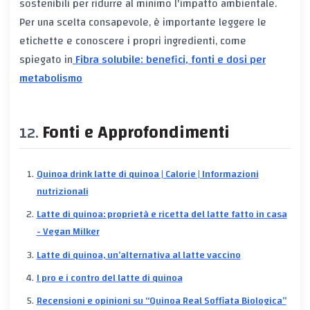
sostenibili per ridurre al minimo l'impatto ambientale.
Per una scelta consapevole, è importante leggere le
etichette e conoscere i propri ingredienti, come
spiegato in
Fibra solubile: benefici, fonti e dosi per
metabolismo
Fonti e Approfondimenti
Quinoa drink latte di quinoa | Calorie | Informazioni
nutrizionali
Latte di quinoa: proprietà e ricetta del latte fatto in casa
- Vegan Milker
Latte di quinoa, un’alternativa al latte vaccino
I pro e i contro del latte di quinoa
Recensioni e opinioni su “Quinoa Real Soffiata Biologica”