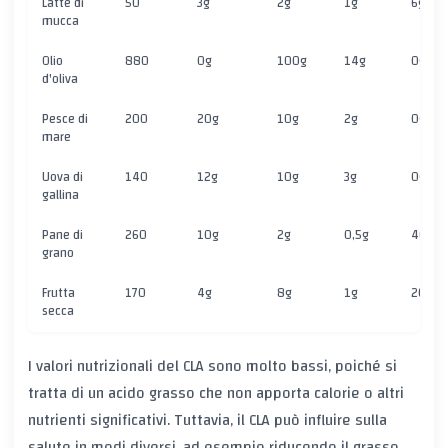
Latte di
50
3g
2g
1g
6g
mucca
Olio
880
0g
100g
14g
0g
d'oliva
Pesce di
200
20g
10g
2g
0g
mare
Uova di
140
12g
10g
3g
0g
gallina
Pane di
260
10g
2g
0,5g
40g
grano
Frutta
170
4g
8g
1g
20g
secca
I valori nutrizionali del CLA sono molto bassi, poiché si
tratta di un acido grasso che non apporta calorie o altri
nutrienti significativi. Tuttavia, il CLA può influire sulla
salute in modi diversi, ad esempio riducendo il grasso