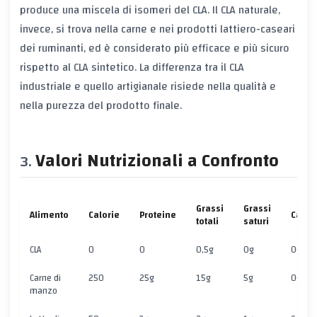
produce una miscela di isomeri del CLA. Il CLA naturale,
invece, si trova nella carne e nei prodotti lattiero-caseari
dei ruminanti, ed è considerato più efficace e più sicuro
rispetto al CLA sintetico. La differenza tra il CLA
industriale e quello artigianale risiede nella qualità e
nella purezza del prodotto finale.
Valori Nutrizionali a Confronto
Grassi
Grassi
Alimento
Calorie
Proteine
Carbo
totali
saturi
CLA
0
0
0,5g
0g
0g
Carne di
250
25g
15g
5g
0g
manzo