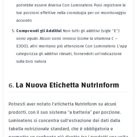
potrebbe essere diversa
Con Luminatens
Puoi registrare le
tue porzioni effettive nella cronologia per un monitoraggio
accurato
Comprendi gli Additivi
Non tutti gli additivi (sigle “E”)
sono uguali. Alcuni sono innocui (come la vitamina C –
E300), altri meritano più attenzione
Con Luminatens
L'app
categorizza gli additivi rilevati, fornendoti un'indicazione
sulla loro natura
La Nuova Etichetta NutrInform
Potresti aver notato l'etichetta NutrInform su alcuni
prodotti, con il suo sistema “a batteria” per porzione.
Luminatens si concentra sull'estrazione dei dati dalla
tabella nutrizionale standard, che è obbligatoria e
permette un confronto più diretto tra i prodotti una volta