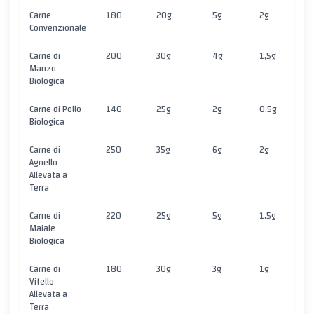
Carne
180
20g
5g
2g
0
Convenzionale
Carne di
200
30g
4g
1,5g
0
Manzo
Biologica
Carne di Pollo
140
25g
2g
0,5g
0
Biologica
Carne di
250
35g
6g
2g
0
Agnello
Allevata a
Terra
Carne di
220
25g
5g
1,5g
0
Maiale
Biologica
Carne di
180
30g
3g
1g
0
Vitello
Allevata a
Terra