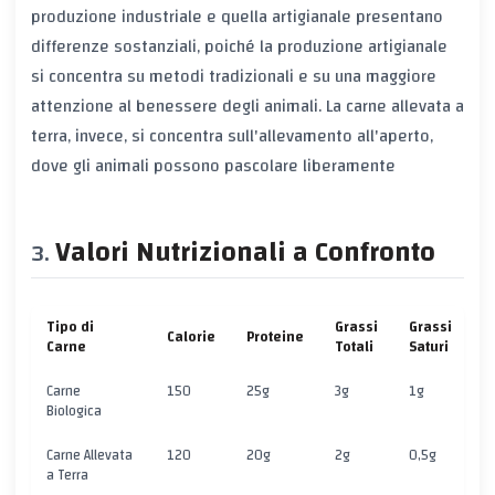
produzione industriale e quella artigianale presentano
differenze sostanziali, poiché la produzione artigianale
si concentra su metodi tradizionali e su una maggiore
attenzione al benessere degli animali. La carne allevata a
terra, invece, si concentra sull'allevamento all'aperto,
dove gli animali possono pascolare liberamente
Valori Nutrizionali a Confronto
Tipo di
Grassi
Grassi
Calorie
Proteine
C
Carne
Totali
Saturi
Carne
150
25g
3g
1g
0
Biologica
Carne Allevata
120
20g
2g
0,5g
0
a Terra