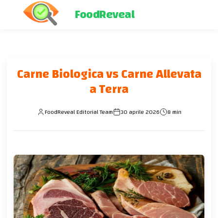
FoodReveal
Carne Biologica vs Carne Allevata
a Terra
FoodReveal Editorial Team
30 aprile 2026
8 min