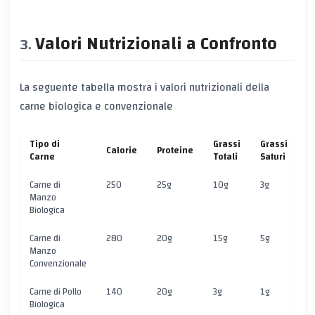
Valori Nutrizionali a Confronto
La seguente tabella mostra i valori nutrizionali della
carne biologica e convenzionale
Tipo di
Grassi
Grassi
Calorie
Proteine
C
Carne
Totali
Saturi
Carne di
250
25g
10g
3g
0
Manzo
Biologica
Carne di
280
20g
15g
5g
0
Manzo
Convenzionale
Carne di Pollo
140
20g
3g
1g
0
Biologica