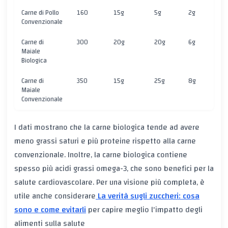
Carne di Pollo
160
15g
5g
2g
0
Convenzionale
Carne di
300
20g
20g
6g
0
Maiale
Biologica
Carne di
350
15g
25g
8g
0
Maiale
Convenzionale
I dati mostrano che la carne biologica tende ad avere
meno grassi saturi e più proteine rispetto alla carne
convenzionale. Inoltre, la carne biologica contiene
spesso più acidi grassi omega-3, che sono benefici per la
salute cardiovascolare. Per una visione più completa, è
utile anche considerare
La verità sugli zuccheri: cosa
sono e come evitarli
per capire meglio l'impatto degli
alimenti sulla salute