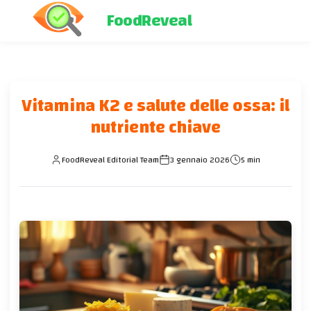
FoodReveal
Vitamina K2 e salute delle ossa: il
nutriente chiave
FoodReveal Editorial Team
3 gennaio 2026
5 min