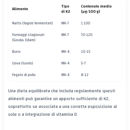
Tipo
Contenuto medio
Alimento
di K2
(µg/100 g)
Natto (fagioli fermentati)
MK‑7
1 100
Formaggi stagionati
MK‑7
70‑120
(Gouda, Edam)
Burro
MK‑4
10‑15
Uova (tuorlo)
MK‑4
5‑7
Fegato di pollo
MK‑4
8‑12
Una dieta equilibrata che includa regolarmente questi
alimenti può garantire un apporto sufficiente di K2,
soprattutto se associata a una corretta esposizione al
sole o a integrazione di vitamina D