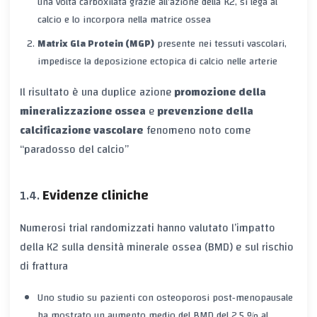
una volta carboxilata grazie all’azione della K2, si lega al
calcio e lo incorpora nella matrice ossea
Matrix Gla Protein (MGP)
presente nei tessuti vascolari,
impedisce la deposizione ectopica di calcio nelle arterie
Il risultato è una duplice azione
promozione della
mineralizzazione ossea
e
prevenzione della
calcificazione vascolare
fenomeno noto come
“paradosso del calcio”
Evidenze cliniche
Numerosi trial randomizzati hanno valutato l’impatto
della K2 sulla densità minerale ossea (BMD) e sul rischio
di frattura
Uno studio su pazienti con osteoporosi post‑menopausale
ha mostrato un aumento medio del BMD del 2,5 % al