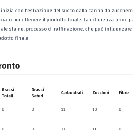
 inizia con l'estrazione del succo dalla canna da zucchero
nato per ottenere il prodotto finale. La differenza principa
nale sta nel processo di raffinazione, che può influenzare 
odotto finale
fronto
Grassi
Grassi
Carboidrati
Zuccheri
Fibre
Totali
Saturi
0
0
11
10
0
0
0
11
11
0