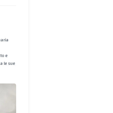
naria
ato e
a le sue