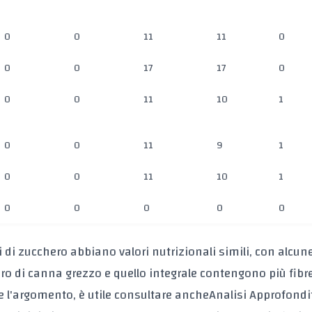
0
0
11
11
0
0
0
17
17
0
0
0
11
10
1
0
0
11
9
1
0
0
11
10
1
0
0
0
0
0
pi di zucchero abbiano valori nutrizionali simili, con alcun
ero di canna grezzo e quello integrale contengono più fibr
e l'argomento, è utile consultare ancheAnalisi Approfondi