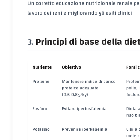
Un corretto
educazione nutrizionale renale
per
lavoro dei reni e migliorando gli esiti clinici
Principi di base della die
Nutriente
Obiettivo
Fonti 
Proteine
Mantenere indice di carico
Protein
proteico adeguato
pollo, 
(0,6‑0,8 g/kg)
fosforo
Fosforo
Evitare iperfosfatemia
Dieta 
riso b
Potassio
Prevenire iperkaliemia
Cibi a
mele co