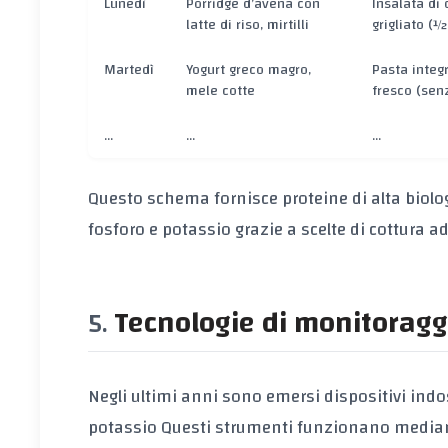
Lunedì
Porridge d’avena con
Insalata di 
latte di riso, mirtilli
grigliato (½
Martedì
Yogurt greco magro,
Pasta integ
mele cotte
fresco (senz
…
…
…
Questo schema fornisce
proteine di alta biolo
fosforo
e
potassio
grazie a scelte di cottura a
Tecnologie di monitoragg
Negli ultimi anni sono emersi dispositivi indos
potassio
Questi strumenti funzionano mediante