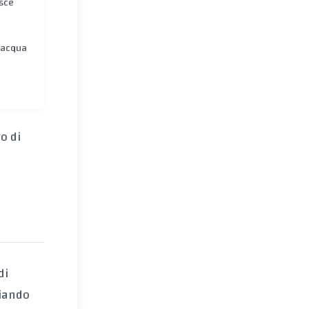
esce
n acqua
o di
di
viando