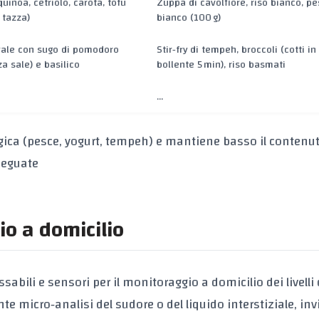
quinoa, cetriolo, carota, tofu
Zuppa di cavolfiore, riso bianco, p
 tazza)
bianco (100 g)
rale con sugo di pomodoro
Stir‑fry di tempeh, broccoli (cotti i
a sale) e basilico
bollente 5 min), riso basmati
…
gica
(pesce, yogurt, tempeh) e mantiene basso il contenut
deguate
io a domicilio
sabili e sensori per il
monitoraggio a domicilio dei livelli 
 micro‑analisi del sudore o del liquido interstiziale, in