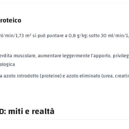
roteico
l/min/1,73 m² si può puntare a 0,8 g/kg; sotto 30 ml/min/1
perdita muscolare, aumentare leggermente l’apporto, privile
iologica
a azoto introdotto (proteine) e azoto eliminato (urea, creati
: miti e realtà