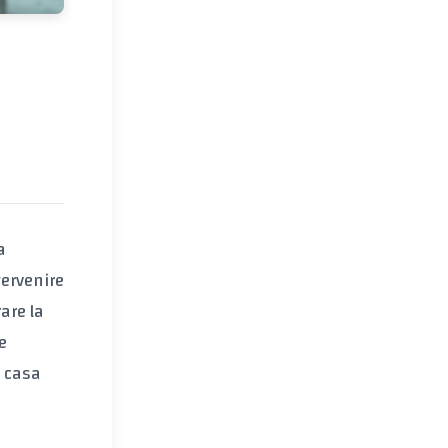
a
ervenire
rare la
e
a casa