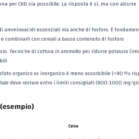
ana per CKD
sia possibile. La risposta è sì, ma con alcune
di
amminoacidi essenziali
ma anche di fosforo. È fondamen
e combinarli con cereali a basso contenuto di fosforo
sio. Tecniche di
cottura in ammollo per ridurre potassio
(im
bili
sfato organico vs inorganico
è meno assorbibile (≈40 % risp
otale deve restare entro i limiti consigliati (800‑1000 mg/gi
 (esempio)
Cena