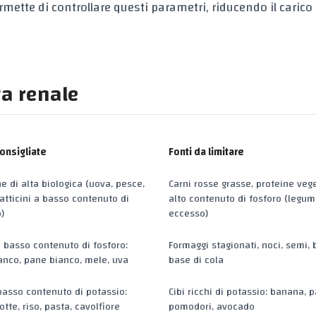
mette di controllare questi parametri, riducendo il carico 
ta renale
consigliate
Fonti da limitare
e di alta biologica (uova, pesce,
Carni rosse grasse, proteine vege
latticini a basso contenuto di
alto contenuto di fosforo (legumi
)
eccesso)
a basso contenuto di fosforo:
Formaggi stagionati, noci, semi, 
ianco, pane bianco, mele, uva
base di cola
 basso contenuto di potassio:
Cibi ricchi di potassio: banana, p
tte, riso, pasta, cavolfiore
pomodori, avocado