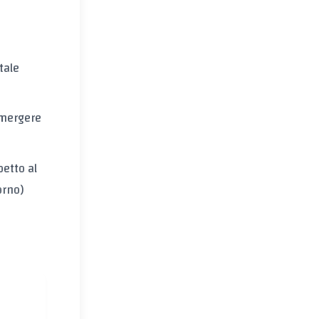
tale
mergere
etto al
orno)