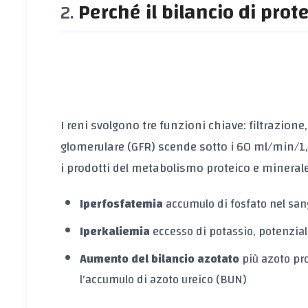
Perché il bilancio di prot
I reni svolgono tre funzioni chiave: filtrazion
glomerulare (GFR)
scende sotto i 60 ml/min/1,7
i prodotti del metabolismo proteico e mineral
Iperfosfatemia
accumulo di fosfato nel sang
Iperkaliemia
eccesso di potassio, potenzial
Aumento del bilancio azotato
più azoto pro
l'accumulo di azoto ureico (BUN)