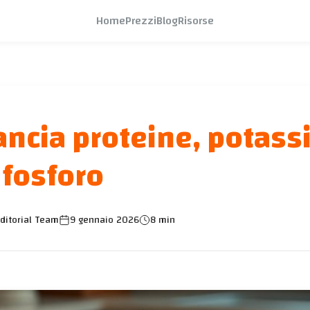
Home
Prezzi
Blog
Risorse
ancia proteine, potass
fosforo
ditorial Team
9 gennaio 2026
8 min