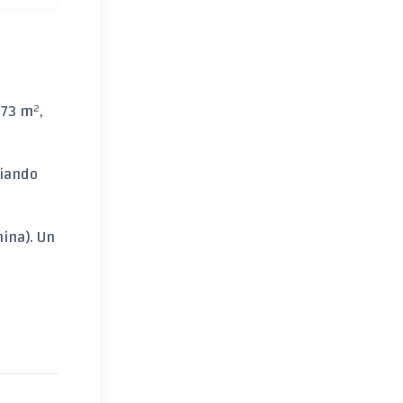
,73 m²,
giando
nina). Un