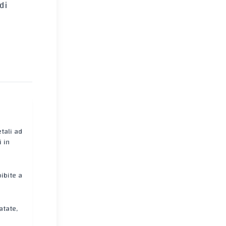
di
tali ad
 in
bibite a
atate,