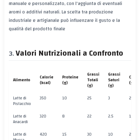
manuale e personalizzato, con l'aggiunta di eventuali
aromi o additivi naturali. La scelta tra produzione
industriale e artigianale può influenzare il gusto e la
qualità del prodotto finale
Valori Nutrizionali a Confronto
Grassi
Grassi
Calorie
Proteine
Carbo
Alimento
Totali
Saturi
(kcal)
(g)
(g)
(g)
(g)
Latte di
350
10
25
3
20
Pistacchio
Latte di
320
8
22
2.5
18
Anacardi
Latte di
420
15
30
10
25