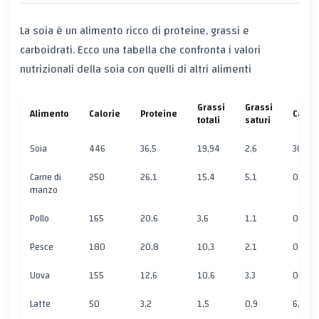
La soia è un alimento ricco di proteine, grassi e
carboidrati. Ecco una tabella che confronta i valori
nutrizionali della soia con quelli di altri alimenti
Grassi
Grassi
Alimento
Calorie
Proteine
Carbo
totali
saturi
Soia
446
36,5
19,94
2,6
30,16
Carne di
250
26,1
15,4
5,1
0
manzo
Pollo
165
20,6
3,6
1,1
0
Pesce
180
20,8
10,3
2,1
0
Uova
155
12,6
10,6
3,3
0,7
Latte
50
3,2
1,5
0,9
6,8