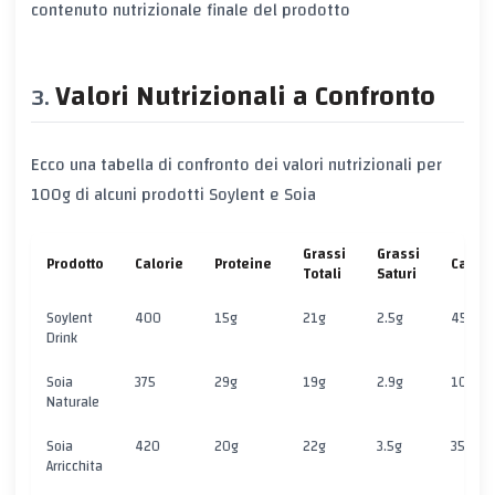
contenuto nutrizionale finale del prodotto
Valori Nutrizionali a Confronto
Ecco una tabella di confronto dei valori nutrizionali per
100g di alcuni prodotti Soylent e Soia
Grassi
Grassi
Prodotto
Calorie
Proteine
Carboi
Totali
Saturi
Soylent
400
15g
21g
2.5g
45g
Drink
Soia
375
29g
19g
2.9g
10g
Naturale
Soia
420
20g
22g
3.5g
35g
Arricchita