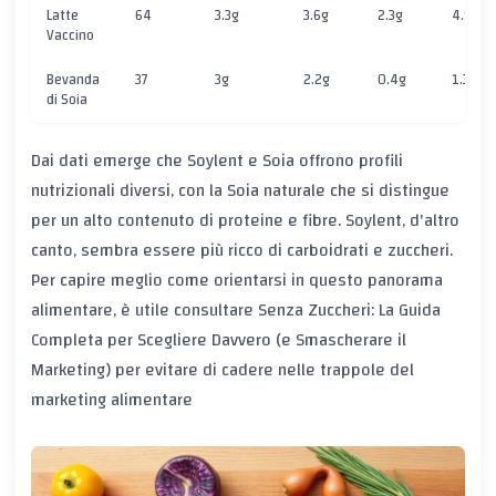
Latte
64
3.3g
3.6g
2.3g
4.9g
Vaccino
Bevanda
37
3g
2.2g
0.4g
1.3g
di Soia
Dai dati emerge che Soylent e Soia offrono profili
nutrizionali diversi, con la Soia naturale che si distingue
per un alto contenuto di proteine e fibre. Soylent, d'altro
canto, sembra essere più ricco di carboidrati e zuccheri.
Per capire meglio come orientarsi in questo panorama
alimentare, è utile consultare
Senza Zuccheri: La Guida
Completa per Scegliere Davvero (e Smascherare il
Marketing)
per evitare di cadere nelle trappole del
marketing alimentare