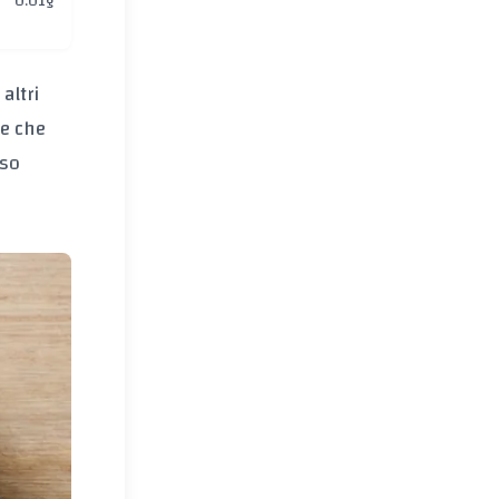
0.01g
altri
ve che
sso