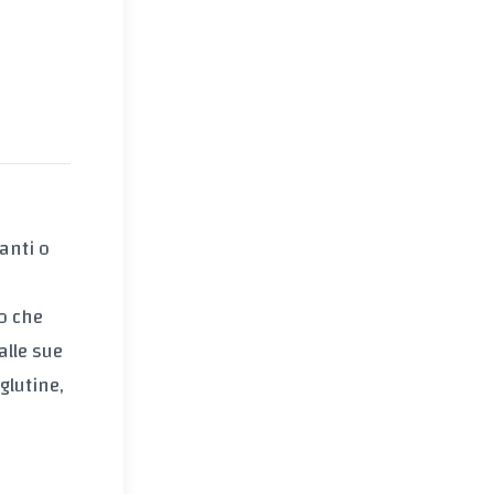
anti o
ro che
alle sue
glutine,