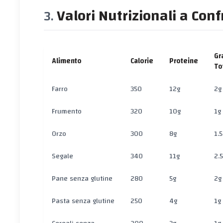
Valori Nutrizionali a Con
Gr
Alimento
Calorie
Proteine
To
Farro
350
12g
2g
Frumento
320
10g
1g
Orzo
300
8g
1.5
Segale
340
11g
2.
Pane senza glutine
280
5g
2g
Pasta senza glutine
250
4g
1g