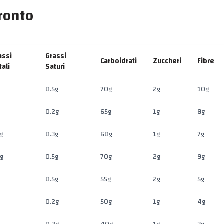
fronto
assi
Grassi
Carboidrati
Zuccheri
Fibre
tali
Saturi
0.5g
70g
2g
10g
0.2g
65g
1g
8g
g
0.3g
60g
1g
7g
5g
0.5g
70g
2g
9g
0.5g
55g
2g
5g
0.2g
50g
1g
4g