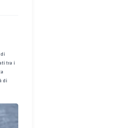
 di
i tra i
ta
à di