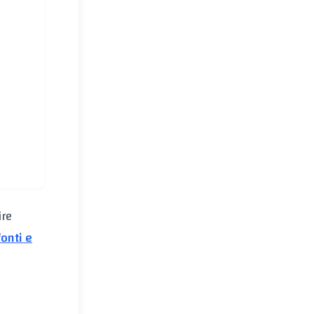
ire
fonti e