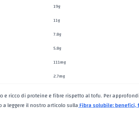
19g
11g
7.8g
5.8g
111mg
2.7mg
e ricco di proteine e fibre rispetto al tofu. Per approfond
 a leggere il nostro articolo sulla
Fibra solubile: benefici, 