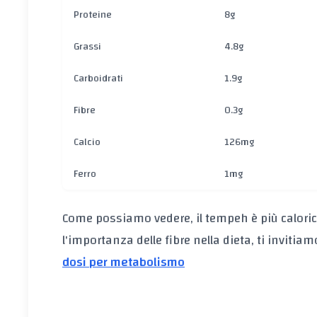
Proteine
8g
Grassi
4.8g
Carboidrati
1.9g
Fibre
0.3g
Calcio
126mg
Ferro
1mg
Come possiamo vedere, il tempeh è più calorico 
l'importanza delle fibre nella dieta, ti invitiamo
dosi per metabolismo