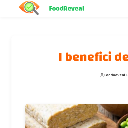
FoodReveal
I benefici d
FoodReveal E