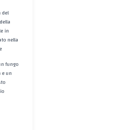
 del
della
le in
ato nella
e
 un fungo
a e un
sto
io