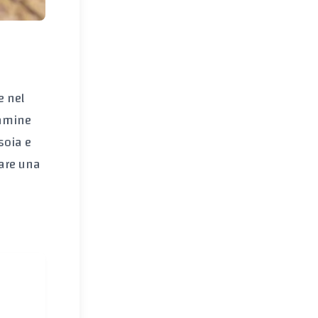
e nel
tamine
soia e
tare una