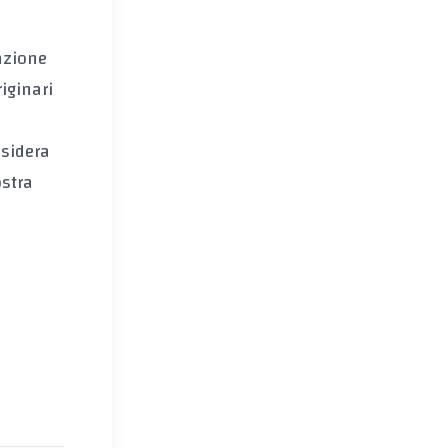
azione
riginari
esidera
ostra