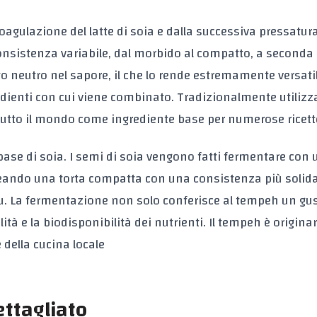
oagulazione del latte di soia e dalla successiva pressatura
onsistenza variabile, dal morbido al compatto, a seconda 
to neutro nel sapore, il che lo rende estremamente versati
redienti con cui viene combinato. Tradizionalmente utilizz
 tutto il mondo come ingrediente base per numerose ricett
ase di soia. I semi di soia vengono fatti fermentare con
creando una torta compatta con una consistenza più solid
ofu. La fermentazione non solo conferisce al tempeh un gu
tà e la biodisponibilità dei nutrienti. Il tempeh è originar
 della cucina locale
ettagliato