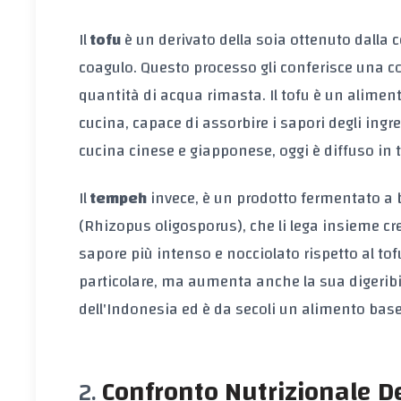
Il
tofu
è un derivato della soia ottenuto dalla c
coagulo. Questo processo gli conferisce una c
quantità di acqua rimasta. Il tofu è un alimen
cucina, capace di assorbire i sapori degli ing
cucina cinese e giapponese, oggi è diffuso in
Il
tempeh
invece, è un prodotto fermentato a b
(Rhizopus oligosporus), che li lega insieme 
sapore più intenso e nocciolato rispetto al t
particolare, ma aumenta anche la sua digeribili
dell'Indonesia ed è da secoli un alimento base
Confronto Nutrizionale D