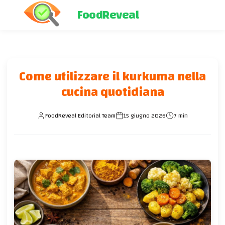
FoodReveal
Come utilizzare il kurkuma nella
cucina quotidiana
FoodReveal Editorial Team
15 giugno 2026
7 min