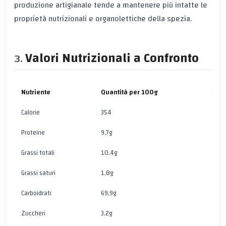
produzione artigianale tende a mantenere più intatte le
proprietà nutrizionali e organolettiche della spezia.
Valori Nutrizionali a Confronto
Nutriente
Quantità per 100g
Calorie
354
Proteine
9,7g
Grassi totali
10,4g
Grassi saturi
1,8g
Carboidrati
69,9g
Zuccheri
3,2g