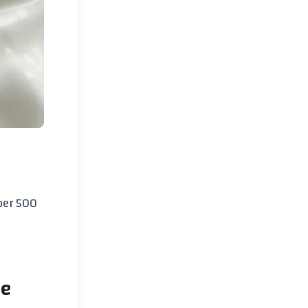
 per 500
ne