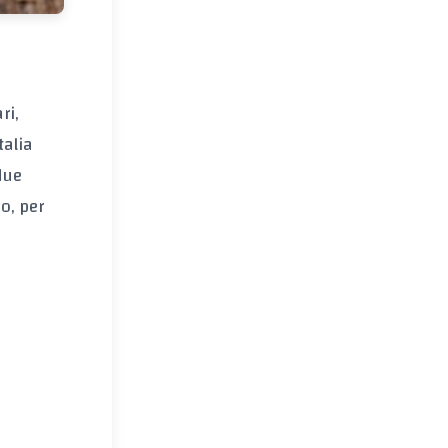
ri,
talia
due
o, per