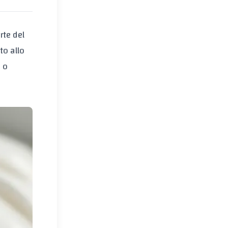
rte del
to allo
e o