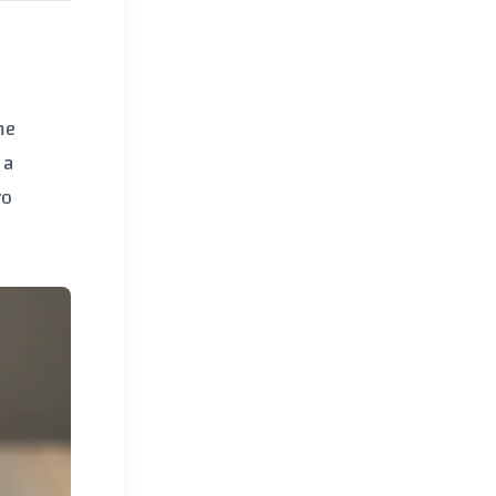
me
 a
ro