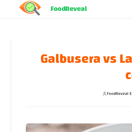
FoodReveal
Galbusera vs La
c
FoodReveal E