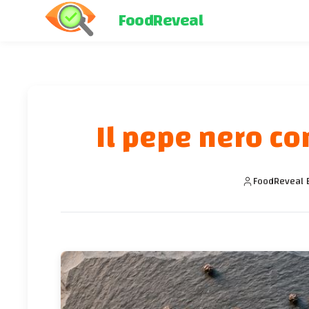
FoodReveal
Il pepe nero co
FoodReveal E