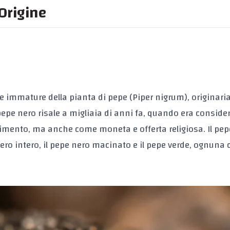
Origine
e immature della pianta di pepe (Piper nigrum), originari
l pepe nero risale a migliaia di anni fa, quando era conside
imento, ma anche come moneta e offerta religiosa. Il pep
 nero intero, il pepe nero macinato e il pepe verde, ognuna