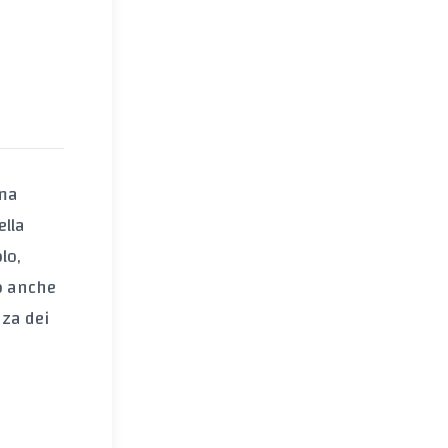
 ma
ella
lo,
do anche
nza dei