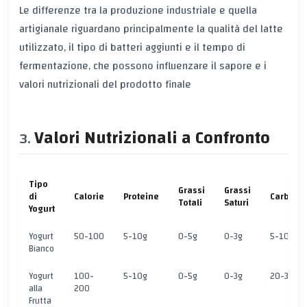
Le differenze tra la produzione industriale e quella
artigianale riguardano principalmente la qualità del latte
utilizzato, il tipo di batteri aggiunti e il tempo di
fermentazione, che possono influenzare il sapore e i
valori nutrizionali del prodotto finale
Valori Nutrizionali a Confronto
Tipo
Grassi
Grassi
di
Calorie
Proteine
Carboidr
Totali
Saturi
Yogurt
Yogurt
50-100
5-10g
0-5g
0-3g
5-10g
Bianco
Yogurt
100-
5-10g
0-5g
0-3g
20-30g
alla
200
Frutta