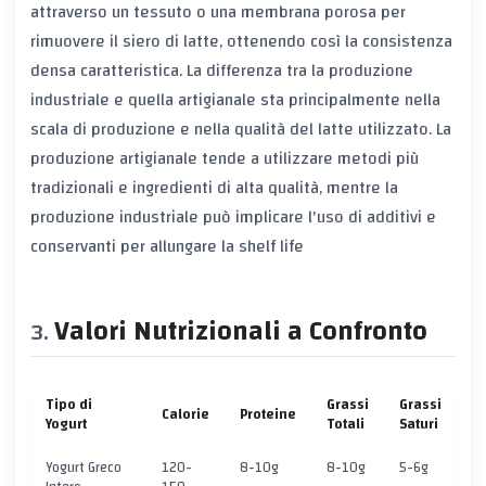
attraverso un tessuto o una membrana porosa per
rimuovere il siero di latte, ottenendo così la consistenza
densa caratteristica. La differenza tra la produzione
industriale e quella artigianale sta principalmente nella
scala di produzione e nella qualità del latte utilizzato. La
produzione artigianale tende a utilizzare metodi più
tradizionali e ingredienti di alta qualità, mentre la
produzione industriale può implicare l'uso di additivi e
conservanti per allungare la shelf life
Valori Nutrizionali a Confronto
Tipo di
Grassi
Grassi
Calorie
Proteine
Ca
Yogurt
Totali
Saturi
Yogurt Greco
120-
8-10g
8-10g
5-6g
3