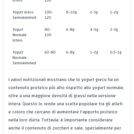
Intero
150
Yogurt Greco
100-
8-10g
2-3g
1-2g
3
Semiskimmed
120
Yogurt
80-
6-8g
4-5g
2-3g
6
Normale
100
Intero
Yogurt
60-80
6-8g
1-2g
0,5-1g
6
Normale
Semiskimmed
I valori nutrizionali mostrano che lo yogurt greco ha un
contenuto proteico più alto rispetto allo yogurt normale,
oltre a una maggiore densità di grassi nella versione
intera. Questo lo rende una scelta popolare tra gli atleti
e coloro che cercano di aumentare l'apporto proteico
nella loro dieta. Tuttavia, è importante considerare
anche il contenuto di zuccheri e sale, specialmente per