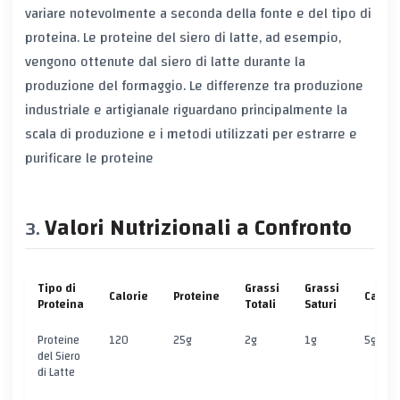
variare notevolmente a seconda della fonte e del tipo di
proteina. Le proteine del siero di latte, ad esempio,
vengono ottenute dal siero di latte durante la
produzione del formaggio. Le differenze tra produzione
industriale e artigianale riguardano principalmente la
scala di produzione e i metodi utilizzati per estrarre e
purificare le proteine
Valori Nutrizionali a Confronto
Tipo di
Grassi
Grassi
Calorie
Proteine
Carboi
Proteina
Totali
Saturi
Proteine
120
25g
2g
1g
5g
del Siero
di Latte