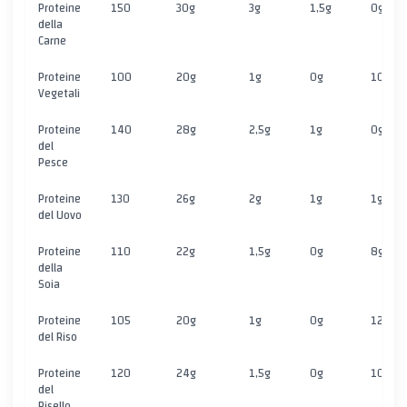
Proteine
150
30g
3g
1,5g
0g
della
Carne
Proteine
100
20g
1g
0g
10g
Vegetali
Proteine
140
28g
2,5g
1g
0g
del
Pesce
Proteine
130
26g
2g
1g
1g
del Uovo
Proteine
110
22g
1,5g
0g
8g
della
Soia
Proteine
105
20g
1g
0g
12g
del Riso
Proteine
120
24g
1,5g
0g
10g
del
Pisello