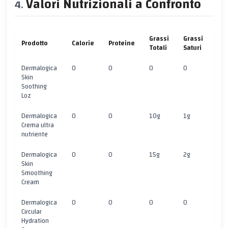
Valori Nutrizionali a Confronto
Grassi
Grassi
Prodotto
Calorie
Proteine
Car
Totali
Saturi
Dermalogica
0
0
0
0
1g
Skin
Soothing
Loz
Dermalogica
0
0
10g
1g
5g
Crema ultra
nutriente
Dermalogica
0
0
15g
2g
10
Skin
Smoothing
Cream
Dermalogica
0
0
0
0
2g
Circular
Hydration