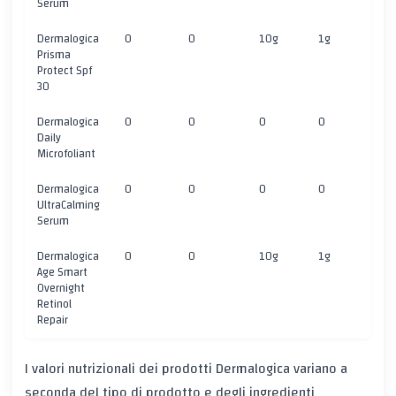
Serum
Dermalogica
0
0
10g
1g
5g
Prisma
Protect Spf
30
Dermalogica
0
0
0
0
1g
Daily
Microfoliant
Dermalogica
0
0
0
0
2g
UltraCalming
Serum
Dermalogica
0
0
10g
1g
5g
Age Smart
Overnight
Retinol
Repair
I valori nutrizionali dei prodotti Dermalogica variano a
seconda del tipo di prodotto e degli ingredienti