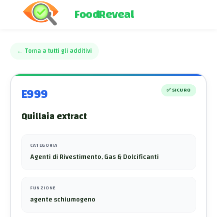
FoodReveal
←
Torna a tutti gli additivi
E999
✅
SICURO
Quillaia extract
CATEGORIA
Agenti di Rivestimento, Gas & Dolcificanti
FUNZIONE
agente schiumogeno