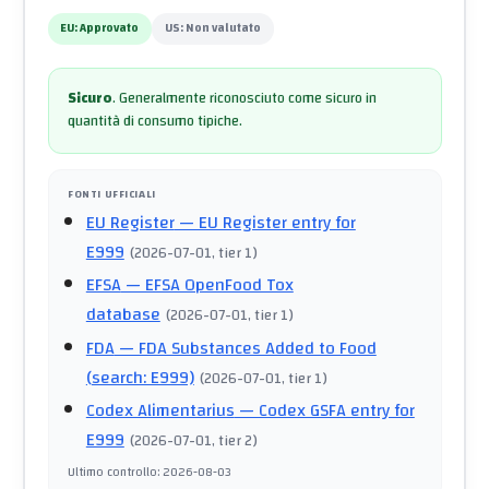
EU:
Approvato
US:
Non valutato
Sicuro
.
Generalmente riconosciuto come sicuro in
quantità di consumo tipiche.
FONTI UFFICIALI
EU Register
— EU Register entry for
E999
(
2026-07-01
, tier 1
)
EFSA
— EFSA OpenFood Tox
database
(
2026-07-01
, tier 1
)
FDA
— FDA Substances Added to Food
(search: E999)
(
2026-07-01
, tier 1
)
Codex Alimentarius
— Codex GSFA entry for
E999
(
2026-07-01
, tier 2
)
Ultimo controllo
:
2026-08-03