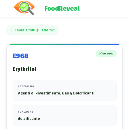
FoodReveal
←
Torna a tutti gli additivi
E968
✅
SICURO
Erythritol
CATEGORIA
Agenti di Rivestimento, Gas & Dolcificanti
FUNZIONE
dolcificante