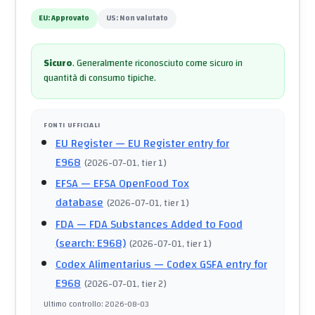
EU:
Approvato
US:
Non valutato
Sicuro
.
Generalmente riconosciuto come sicuro in
quantità di consumo tipiche.
FONTI UFFICIALI
EU Register
— EU Register entry for
E968
(
2026-07-01
, tier 1
)
EFSA
— EFSA OpenFood Tox
database
(
2026-07-01
, tier 1
)
FDA
— FDA Substances Added to Food
(search: E968)
(
2026-07-01
, tier 1
)
Codex Alimentarius
— Codex GSFA entry for
E968
(
2026-07-01
, tier 2
)
Ultimo controllo
:
2026-08-03