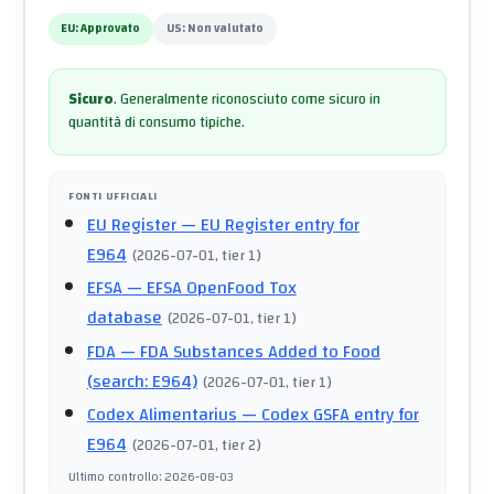
EU:
Approvato
US:
Non valutato
Sicuro
.
Generalmente riconosciuto come sicuro in
quantità di consumo tipiche.
FONTI UFFICIALI
EU Register
— EU Register entry for
E964
(
2026-07-01
, tier 1
)
EFSA
— EFSA OpenFood Tox
database
(
2026-07-01
, tier 1
)
FDA
— FDA Substances Added to Food
(search: E964)
(
2026-07-01
, tier 1
)
Codex Alimentarius
— Codex GSFA entry for
E964
(
2026-07-01
, tier 2
)
Ultimo controllo
:
2026-08-03