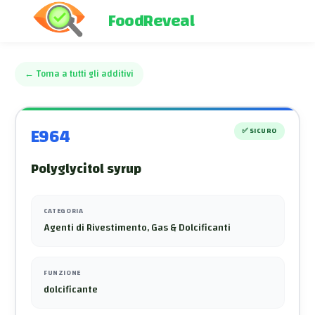
FoodReveal
←
Torna a tutti gli additivi
E964
✅
SICURO
Polyglycitol syrup
CATEGORIA
Agenti di Rivestimento, Gas & Dolcificanti
FUNZIONE
dolcificante