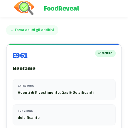
FoodReveal
←
Torna a tutti gli additivi
E961
✅
SICURO
Neotame
CATEGORIA
Agenti di Rivestimento, Gas & Dolcificanti
FUNZIONE
dolcificante