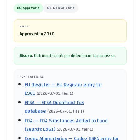
EU:
Approvato
US:
Non valutato
NOTE
Approved in 2010
Sicuro
.
Dati insufficienti per determinare la sicurezza.
FONTI UFFICIALI
EU Register
— EU Register entry for
E961
(
2026-07-01
, tier 1
)
EFSA
— EFSA OpenFood Tox
database
(
2026-07-01
, tier 1
)
FDA
— FDA Substances Added to Food
(search: E961)
(
2026-07-01
, tier 1
)
Codex Alimentarius
— Codex GSFA entry for