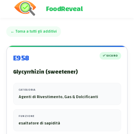
FoodReveal
←
Torna a tutti gli additivi
E958
✅
SICURO
Glycyrrhizin (sweetener)
CATEGORIA
Agenti di Rivestimento, Gas & Dolcificanti
FUNZIONE
esaltatore di sapidità