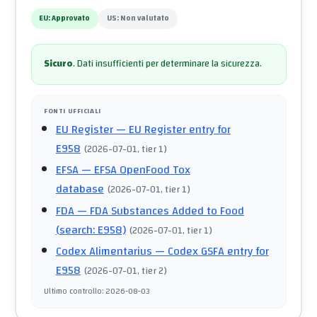
EU:
Approvato
US:
Non valutato
Sicuro
.
Dati insufficienti per determinare la sicurezza.
FONTI UFFICIALI
EU Register
— EU Register entry for
E958
(
2026-07-01
, tier 1
)
EFSA
— EFSA OpenFood Tox
database
(
2026-07-01
, tier 1
)
FDA
— FDA Substances Added to Food
(search: E958)
(
2026-07-01
, tier 1
)
Codex Alimentarius
— Codex GSFA entry for
E958
(
2026-07-01
, tier 2
)
Ultimo controllo
:
2026-08-03