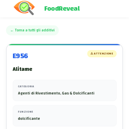
FoodReveal
←
Torna a tutti gli additivi
E956
⚠️
ATTENZIONE
Alitame
CATEGORIA
Agenti di Rivestimento, Gas & Dolcificanti
FUNZIONE
dolcificante