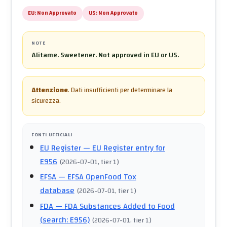
EU:
Non Approvato
US:
Non Approvato
NOTE
Alitame. Sweetener. Not approved in EU or US.
Attenzione
.
Dati insufficienti per determinare la
sicurezza.
FONTI UFFICIALI
EU Register
— EU Register entry for
E956
(
2026-07-01
, tier 1
)
EFSA
— EFSA OpenFood Tox
database
(
2026-07-01
, tier 1
)
FDA
— FDA Substances Added to Food
(search: E956)
(
2026-07-01
, tier 1
)