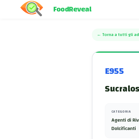
FoodReveal
←
Torna a tutti gli ad
E955
Sucralos
CATEGORIA
Agenti di Ri
Dolcificanti