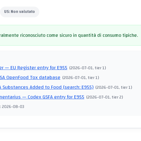
US:
Non valutato
almente riconosciuto come sicuro in quantità di consumo tipiche.
I
er
— EU Register entry for E955
(
2026-07-01
, tier 1
)
SA OpenFood Tox database
(
2026-07-01
, tier 1
)
 Substances Added to Food (search: E955)
(
2026-07-01
, tier 1
)
mentarius
— Codex GSFA entry for E955
(
2026-07-01
, tier 2
)
:
2026-08-03