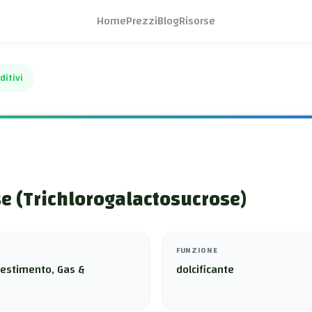
Home
Prezzi
Blog
Risorse
ditivi
e (Trichlorogalactosucrose)
FUNZIONE
vestimento, Gas &
dolcificante