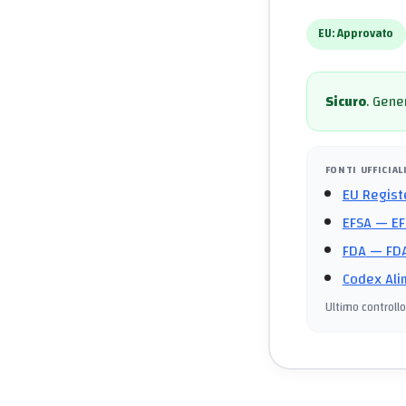
EU:
Approvato
Sicuro
.
Gener
FONTI UFFICIAL
EU Regist
EFSA
— EF
FDA
— FDA
Codex Ali
Ultimo controllo