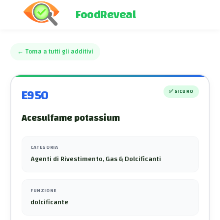
FoodReveal
←
Torna a tutti gli additivi
E950
✅
SICURO
Acesulfame potassium
CATEGORIA
Agenti di Rivestimento, Gas & Dolcificanti
FUNZIONE
dolcificante