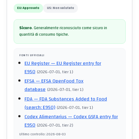
EU:
Approvato
US:
Non valutato
Sicuro
.
Generalmente riconosciuto come sicuro in
quantità di consumo tipiche.
FONTI UFFICIALI
EU Register
— EU Register entry for
E950
(
2026-07-01
, tier 1
)
EFSA
— EFSA OpenFood Tox
database
(
2026-07-01
, tier 1
)
FDA
— FDA Substances Added to Food
(search: E950)
(
2026-07-01
, tier 1
)
Codex Alimentarius
— Codex GSFA entry for
E950
(
2026-07-01
, tier 2
)
Ultimo controllo
:
2026-08-03