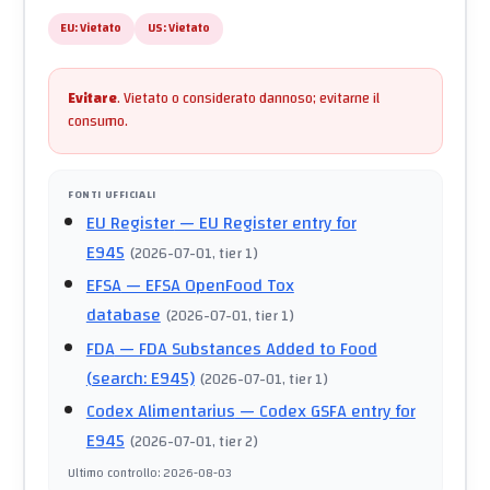
EU:
Vietato
US:
Vietato
Evitare
.
Vietato o considerato dannoso; evitarne il
consumo.
FONTI UFFICIALI
EU Register
— EU Register entry for
E945
(
2026-07-01
, tier 1
)
EFSA
— EFSA OpenFood Tox
database
(
2026-07-01
, tier 1
)
FDA
— FDA Substances Added to Food
(search: E945)
(
2026-07-01
, tier 1
)
Codex Alimentarius
— Codex GSFA entry for
E945
(
2026-07-01
, tier 2
)
Ultimo controllo
:
2026-08-03