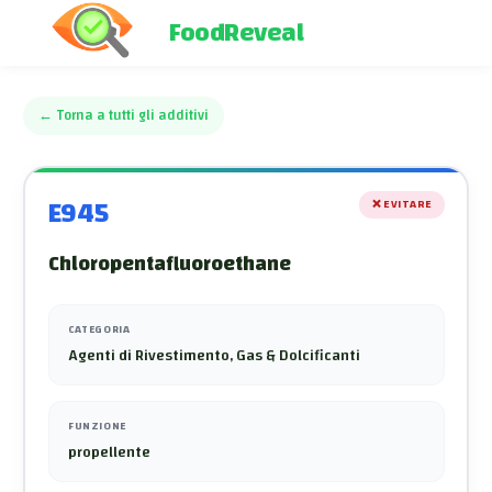
FoodReveal
←
Torna a tutti gli additivi
E945
❌
EVITARE
Chloropentafluoroethane
CATEGORIA
Agenti di Rivestimento, Gas & Dolcificanti
FUNZIONE
propellente