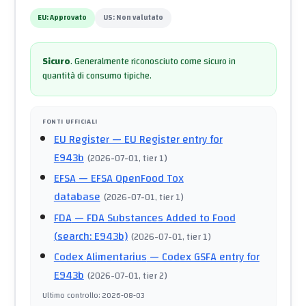
EU:
Approvato
US:
Non valutato
Sicuro
.
Generalmente riconosciuto come sicuro in
quantità di consumo tipiche.
FONTI UFFICIALI
EU Register
— EU Register entry for
E943b
(
2026-07-01
, tier 1
)
EFSA
— EFSA OpenFood Tox
database
(
2026-07-01
, tier 1
)
FDA
— FDA Substances Added to Food
(search: E943b)
(
2026-07-01
, tier 1
)
Codex Alimentarius
— Codex GSFA entry for
E943b
(
2026-07-01
, tier 2
)
Ultimo controllo
:
2026-08-03