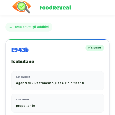
FoodReveal
←
Torna a tutti gli additivi
E943b
✅
SICURO
Isobutane
CATEGORIA
Agenti di Rivestimento, Gas & Dolcificanti
FUNZIONE
propellente