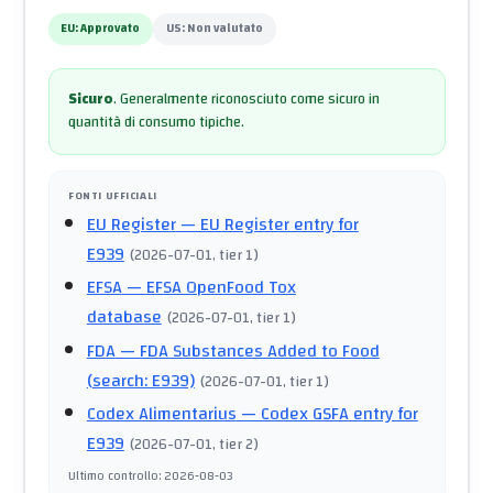
EU:
Approvato
US:
Non valutato
Sicuro
.
Generalmente riconosciuto come sicuro in
quantità di consumo tipiche.
FONTI UFFICIALI
EU Register
— EU Register entry for
E939
(
2026-07-01
, tier 1
)
EFSA
— EFSA OpenFood Tox
database
(
2026-07-01
, tier 1
)
FDA
— FDA Substances Added to Food
(search: E939)
(
2026-07-01
, tier 1
)
Codex Alimentarius
— Codex GSFA entry for
E939
(
2026-07-01
, tier 2
)
Ultimo controllo
:
2026-08-03