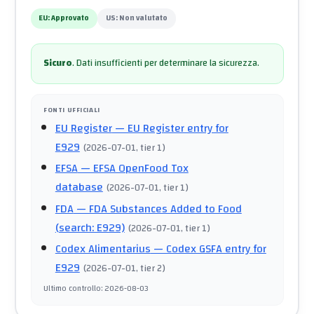
EU:
Approvato
US:
Non valutato
Sicuro
.
Dati insufficienti per determinare la sicurezza.
FONTI UFFICIALI
EU Register
— EU Register entry for
E929
(
2026-07-01
, tier 1
)
EFSA
— EFSA OpenFood Tox
database
(
2026-07-01
, tier 1
)
FDA
— FDA Substances Added to Food
(search: E929)
(
2026-07-01
, tier 1
)
Codex Alimentarius
— Codex GSFA entry for
E929
(
2026-07-01
, tier 2
)
Ultimo controllo
:
2026-08-03