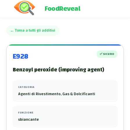
FoodReveal
←
Torna a tutti gli additivi
E928
✅
SICURO
Benzoyl peroxide (improving agent)
CATEGORIA
Agenti di Rivestimento, Gas & Dolcificanti
FUNZIONE
sbiancante