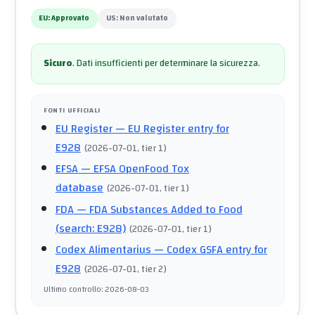
EU:
Approvato
US:
Non valutato
Sicuro
.
Dati insufficienti per determinare la sicurezza.
FONTI UFFICIALI
EU Register
— EU Register entry for
E928
(
2026-07-01
, tier 1
)
EFSA
— EFSA OpenFood Tox
database
(
2026-07-01
, tier 1
)
FDA
— FDA Substances Added to Food
(search: E928)
(
2026-07-01
, tier 1
)
Codex Alimentarius
— Codex GSFA entry for
E928
(
2026-07-01
, tier 2
)
Ultimo controllo
:
2026-08-03