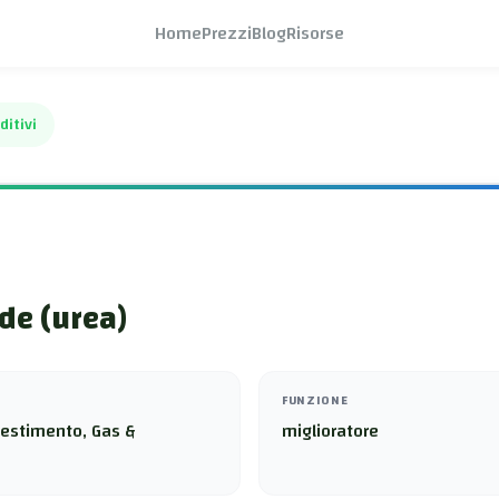
Home
Prezzi
Blog
Risorse
ditivi
de (urea)
FUNZIONE
vestimento, Gas &
miglioratore