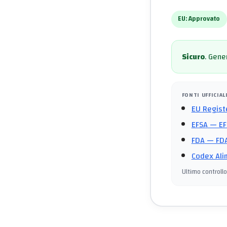
EU:
Approvato
Sicuro
.
Gener
FONTI UFFICIAL
EU Regist
EFSA
— EF
FDA
— FDA
Codex Ali
Ultimo controllo