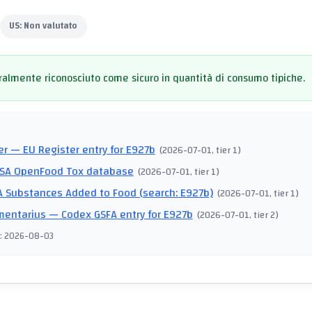
US:
Non valutato
almente riconosciuto come sicuro in quantità di consumo tipiche.
I
er
— EU Register entry for E927b
(
2026-07-01
, tier 1
)
SA OpenFood Tox database
(
2026-07-01
, tier 1
)
 Substances Added to Food (search: E927b)
(
2026-07-01
, tier 1
)
mentarius
— Codex GSFA entry for E927b
(
2026-07-01
, tier 2
)
:
2026-08-03