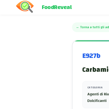
FoodReveal
←
Torna a tutti gli ad
E927b
Carbami
CATEGORIA
Agenti di Ri
Dolcificanti