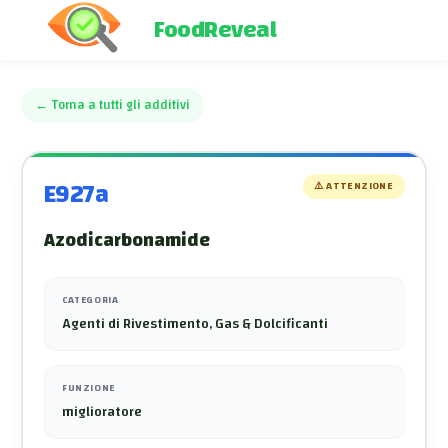
FoodReveal
←
Torna a tutti gli additivi
E927a
⚠️
ATTENZIONE
Azodicarbonamide
CATEGORIA
Agenti di Rivestimento, Gas & Dolcificanti
FUNZIONE
miglioratore