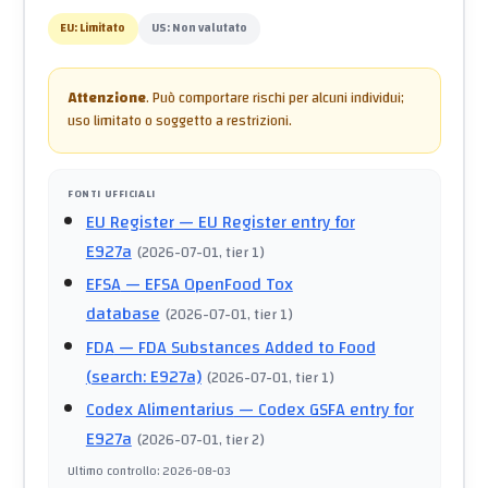
EU:
Limitato
US:
Non valutato
Attenzione
.
Può comportare rischi per alcuni individui;
uso limitato o soggetto a restrizioni.
FONTI UFFICIALI
EU Register
— EU Register entry for
E927a
(
2026-07-01
, tier 1
)
EFSA
— EFSA OpenFood Tox
database
(
2026-07-01
, tier 1
)
FDA
— FDA Substances Added to Food
(search: E927a)
(
2026-07-01
, tier 1
)
Codex Alimentarius
— Codex GSFA entry for
E927a
(
2026-07-01
, tier 2
)
Ultimo controllo
:
2026-08-03