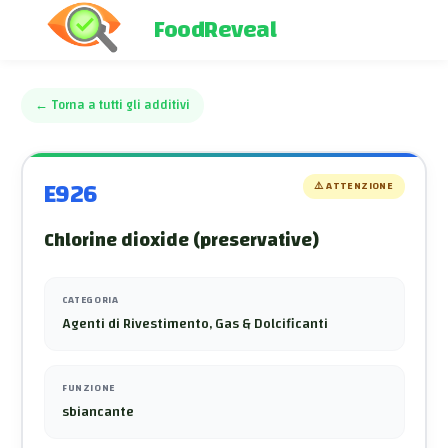
FoodReveal
←
Torna a tutti gli additivi
E926
⚠️
ATTENZIONE
Chlorine dioxide (preservative)
CATEGORIA
Agenti di Rivestimento, Gas & Dolcificanti
FUNZIONE
sbiancante