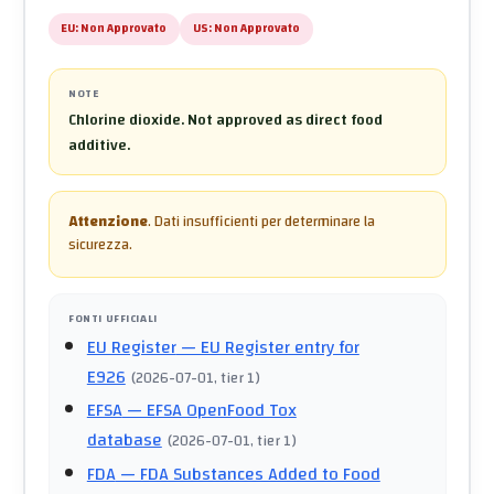
EU:
Non Approvato
US:
Non Approvato
NOTE
Chlorine dioxide. Not approved as direct food
additive.
Attenzione
.
Dati insufficienti per determinare la
sicurezza.
FONTI UFFICIALI
EU Register
— EU Register entry for
E926
(
2026-07-01
, tier 1
)
EFSA
— EFSA OpenFood Tox
database
(
2026-07-01
, tier 1
)
FDA
— FDA Substances Added to Food