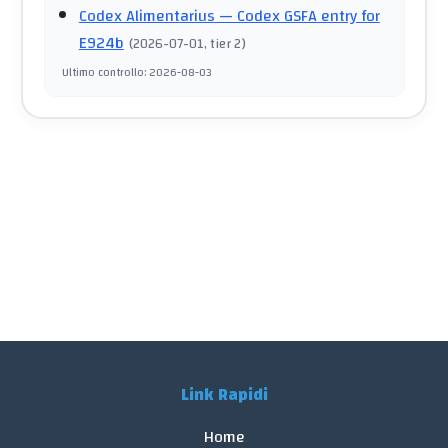
Codex Alimentarius
— Codex GSFA entry for
E924b
(
2026-07-01
, tier 2
)
Ultimo controllo
:
2026-08-03
Link Rapidi
Home