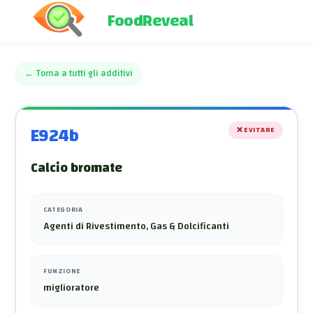
FoodReveal
←
Torna a tutti gli additivi
E924b
❌
EVITARE
Calcio bromate
CATEGORIA
Agenti di Rivestimento, Gas & Dolcificanti
FUNZIONE
miglioratore