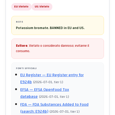
EU:
Vietato
US:
Vietato
NOTE
Potassium bromate. BANNED in EU and US.
Evitare
.
Vietato o considerato dannoso; evitarne il
consumo.
FONTI UFFICIALI
EU Register
— EU Register entry for
E924b
(
2026-07-01
, tier 1
)
EFSA
— EFSA OpenFood Tox
database
(
2026-07-01
, tier 1
)
FDA
— FDA Substances Added to Food
(search: E924b)
(
2026-07-01
, tier 1
)