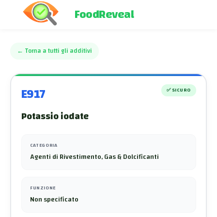
FoodReveal
←
Torna a tutti gli additivi
E917
✅
SICURO
Potassio iodate
CATEGORIA
Agenti di Rivestimento, Gas & Dolcificanti
FUNZIONE
Non specificato