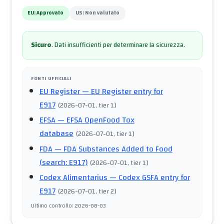
EU:
Approvato
US:
Non valutato
Sicuro
.
Dati insufficienti per determinare la sicurezza.
FONTI UFFICIALI
EU Register
— EU Register entry for
E917
(
2026-07-01
, tier 1
)
EFSA
— EFSA OpenFood Tox
database
(
2026-07-01
, tier 1
)
FDA
— FDA Substances Added to Food
(search: E917)
(
2026-07-01
, tier 1
)
Codex Alimentarius
— Codex GSFA entry for
E917
(
2026-07-01
, tier 2
)
Ultimo controllo
:
2026-08-03