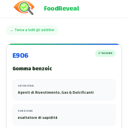
FoodReveal
←
Torna a tutti gli additivi
E906
✅
SICURO
Gomma benzoic
CATEGORIA
Agenti di Rivestimento, Gas & Dolcificanti
FUNZIONE
esaltatore di sapidità