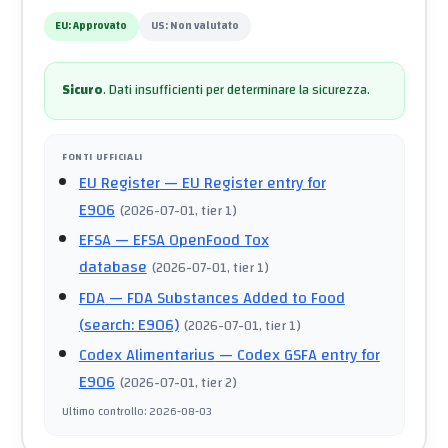
EU:
Approvato
US:
Non valutato
Sicuro
.
Dati insufficienti per determinare la sicurezza.
FONTI UFFICIALI
EU Register
— EU Register entry for
E906
(
2026-07-01
, tier 1
)
EFSA
— EFSA OpenFood Tox
database
(
2026-07-01
, tier 1
)
FDA
— FDA Substances Added to Food
(search: E906)
(
2026-07-01
, tier 1
)
Codex Alimentarius
— Codex GSFA entry for
E906
(
2026-07-01
, tier 2
)
Ultimo controllo
:
2026-08-03