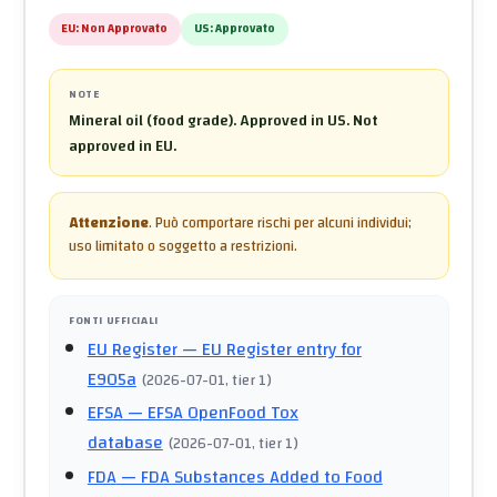
EU:
Non Approvato
US:
Approvato
NOTE
Mineral oil (food grade). Approved in US. Not
approved in EU.
Attenzione
.
Può comportare rischi per alcuni individui;
uso limitato o soggetto a restrizioni.
FONTI UFFICIALI
EU Register
— EU Register entry for
E905a
(
2026-07-01
, tier 1
)
EFSA
— EFSA OpenFood Tox
database
(
2026-07-01
, tier 1
)
FDA
— FDA Substances Added to Food