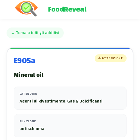
FoodReveal
←
Torna a tutti gli additivi
E905a
⚠️
ATTENZIONE
Mineral oil
CATEGORIA
Agenti di Rivestimento, Gas & Dolcificanti
FUNZIONE
antischiuma