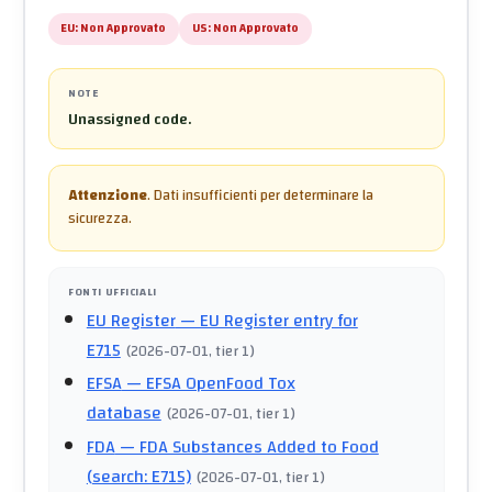
EU:
Non Approvato
US:
Non Approvato
NOTE
Unassigned code.
Attenzione
.
Dati insufficienti per determinare la
sicurezza.
FONTI UFFICIALI
EU Register
— EU Register entry for
E715
(
2026-07-01
, tier 1
)
EFSA
— EFSA OpenFood Tox
database
(
2026-07-01
, tier 1
)
FDA
— FDA Substances Added to Food
(search: E715)
(
2026-07-01
, tier 1
)