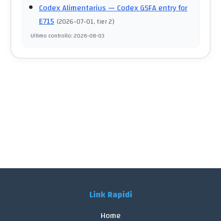
Codex Alimentarius
— Codex GSFA entry for
E715
(
2026-07-01
, tier 2
)
Ultimo controllo
:
2026-08-03
Link Rapidi
Home