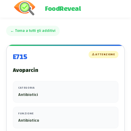
FoodReveal
←
Torna a tutti gli additivi
E715
⚠️
ATTENZIONE
Avoparcin
CATEGORIA
Antibiotici
FUNZIONE
Antibiotico