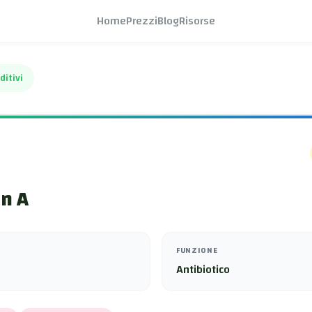
Home
Prezzi
Blog
Risorse
ditivi
n A
FUNZIONE
Antibiotico