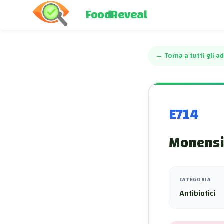
FoodReveal
←
Torna a tutti gli ad
E714
Monensi
CATEGORIA
Antibiotici