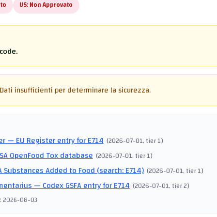
to
US:
Non Approvato
code.
Dati insufficienti per determinare la sicurezza.
I
er
— EU Register entry for E714
(
2026-07-01
, tier 1
)
SA OpenFood Tox database
(
2026-07-01
, tier 1
)
 Substances Added to Food (search: E714)
(
2026-07-01
, tier 1
)
mentarius
— Codex GSFA entry for E714
(
2026-07-01
, tier 2
)
:
2026-08-03