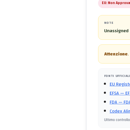
EU:
Non Approva
NOTE
Unassigned 
Attenzione
.
FONTI UFFICIAL
EU Regist
EFSA
— EF
FDA
— FDA
Codex Ali
Ultimo controllo