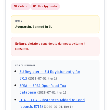
EU:
Vietato
US:
Non Approvato
NOTE
Avoparcin. Banned in EU.
Evitare
.
Vietato o considerato dannoso; evitarne il
consumo.
FONTI UFFICIALI
EU Register
— EU Register entry for
E713
(
2026-07-01
, tier 1
)
EFSA
— EFSA OpenFood Tox
database
(
2026-07-01
, tier 1
)
FDA
— FDA Substances Added to Food
(search: E713)
(
2026-07-01
, tier 1
)