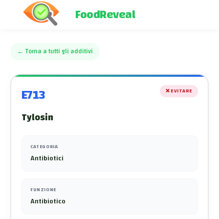
FoodReveal
←
Torna a tutti gli additivi
E713
❌
EVITARE
Tylosin
CATEGORIA
Antibiotici
FUNZIONE
Antibiotico