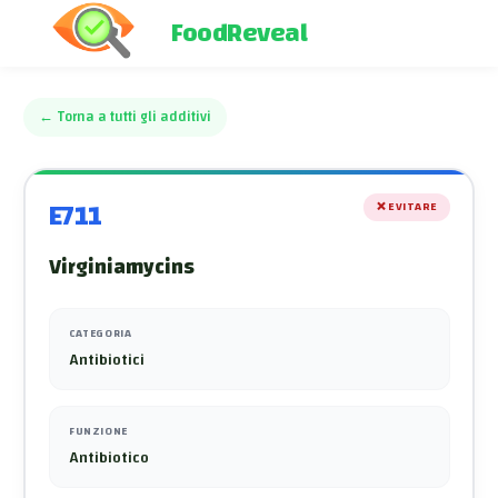
FoodReveal
←
Torna a tutti gli additivi
E711
❌
EVITARE
Virginiamycins
CATEGORIA
Antibiotici
FUNZIONE
Antibiotico