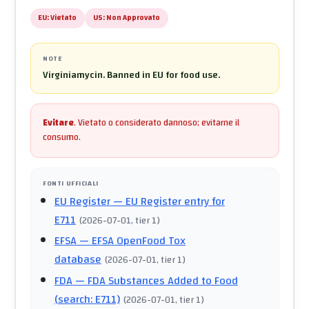
EU:
Vietato
US:
Non Approvato
NOTE
Virginiamycin. Banned in EU for food use.
Evitare
.
Vietato o considerato dannoso; evitarne il
consumo.
FONTI UFFICIALI
EU Register
— EU Register entry for
E711
(
2026-07-01
, tier 1
)
EFSA
— EFSA OpenFood Tox
database
(
2026-07-01
, tier 1
)
FDA
— FDA Substances Added to Food
(search: E711)
(
2026-07-01
, tier 1
)