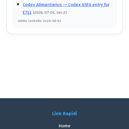
Codex Alimentarius
— Codex GSFA entry for
E711
(
2026-07-01
, tier 2
)
Ultimo controllo
:
2026-08-03
Link Rapidi
Home